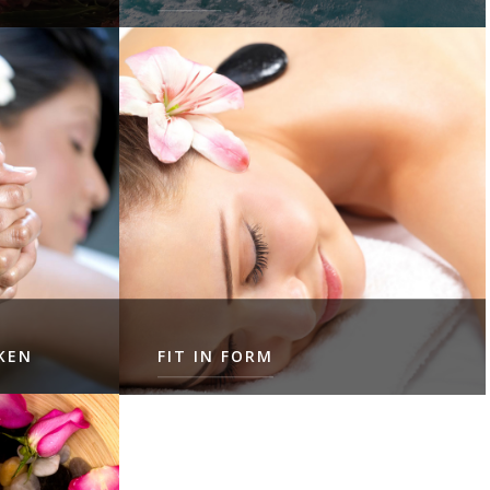
D
EIN COCKTAIL AUS REINIGENDEN,
L
ENTWÄSSERNDEN UND
ENERGETISIERENDEN
BEHANDLUNGEN ZUR
VOLLSTÄNDIGEN ENTGIFTUNG DES
KÖRPERS
LIES MEHR
KEN
FIT IN FORM
3 INDIVIDUELLE BEHANDLUNGEN +
1 GRUPPENANWENDUNG
 KUR