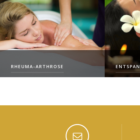
LIES MEHR
LIES MEHR
RHEUMA-ARTHROSE
ENTSPA
INDIVIDUELLE BEHANDLUNGEN
3 INDIVID
(DAVON EINE BEHANDLUNG MIT
1 SITZUNG
LIES MEHR
LIES MEHR