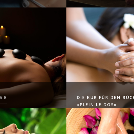
KUR, DIE DIE
BRINGT WIEDER IN FORM UN
 DER THALASSO MIT
VERSCHÖNERT MIT JASMINÖ
 KOSMETISCHEN
GEN VEREINT
LIES MEHR
GIE
DIE KUR FÜR DEN RÜC
«PLEIN LE DOS»
S GLEICHGEWICHT DER
RÖME WIEDER HER,
EIN CHECK-UP DES RÜCKENS
KEIT UND STRESS AB
JEWEILS VOR UND NACH DER
GEWÄHRLEISTET