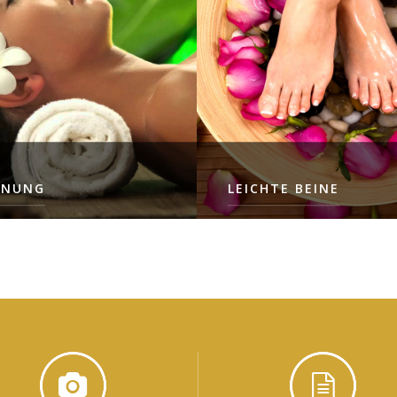
LIES MEHR
NNUNG
LEICHTE BEINE
UELLE BEHANDLUNGEN +
3 INDIVIDUELLE BEHANDLU
 GRUPPENAEROSOL
(DAVON EINE KÄLTE-BEHAN
ODER PRESSOTHERAPIE) + 1
GRUPPENANWENDUNG
LIES MEHR