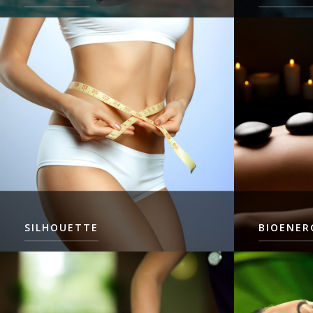
COCKTAIL MIT VERSCHIEDENEN
SCHÖNHEITS
BEHANDLUNGEN BESTEHEND AUS
WOHLTATEN
MUSKELKRÄFTIGUNG UND
DENEN DER
ENTSPANNUNG VON KÖRPER UND
BEHANDLUN
GEIST
LIES MEHR
LIES MEHR
SILHOUETTE
BIOENER
HILFT DIE GIFTSTOFFE UND
STELLT DA
ÜBERMÄSSIGES FETT A
ENERGIEST
USZUSCHEIDEN
BAUT MÜDIG